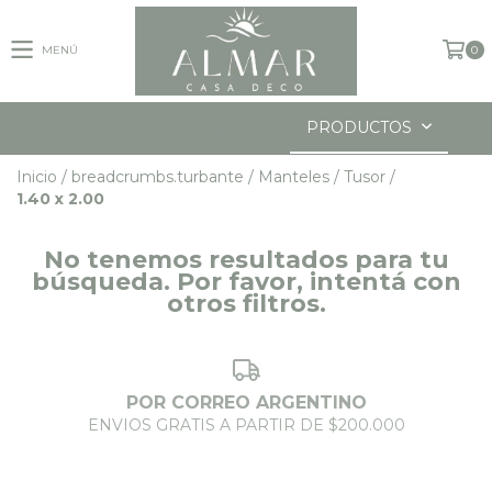
MENÚ
0
PRODUCTOS
Inicio
/
breadcrumbs.turbante
/
Manteles
/
Tusor
/
1.40 x 2.00
No tenemos resultados para tu
búsqueda. Por favor, intentá con
otros filtros.
POR CORREO ARGENTINO
ENVIOS GRATIS A PARTIR DE $200.000