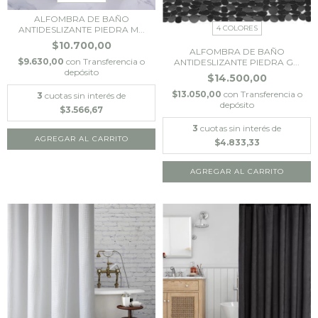
ALFOMBRA DE BAÑO
4 COLORES
ANTIDESLIZANTE PIEDRA M...
$10.700,00
ALFOMBRA DE BAÑO
$9.630,00
con
Transferencia o
ANTIDESLIZANTE PIEDRA G...
depósito
$14.500,00
$13.050,00
con
Transferencia o
3
cuotas sin interés de
depósito
$3.566,67
3
cuotas sin interés de
AGREGAR AL CARRITO
$4.833,33
AGREGAR AL CARRITO