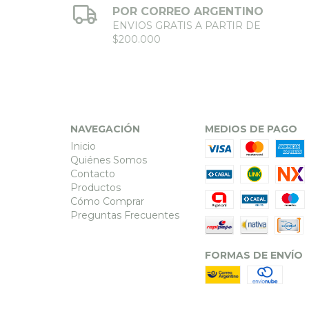
POR CORREO ARGENTINO
ENVIOS GRATIS A PARTIR DE
$200.000
NAVEGACIÓN
MEDIOS DE PAGO
Inicio
Quiénes Somos
Contacto
Productos
Cómo Comprar
Preguntas Frecuentes
FORMAS DE ENVÍO