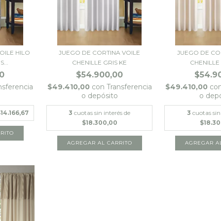
OILE HILO
JUEGO DE CORTINA VOILE
JUEGO DE CO
...
CHENILLE GRIS KE
CHENILLE
0
$54.900,00
$54.9
nsferencia
$49.410,00
con
Transferencia
$49.410,00
co
o depósito
o dep
14.166,67
3
cuotas sin interés de
3
cuotas sin
$18.300,00
$18.3