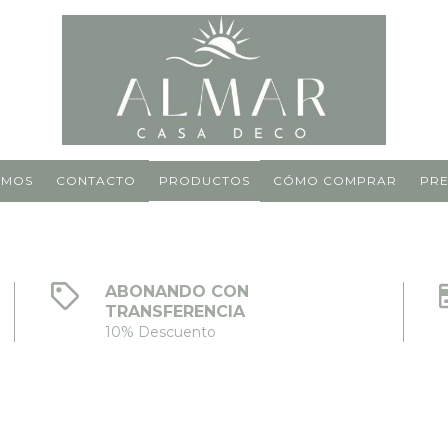
OMOS
CONTACTO
PRODUCTOS
CÓMO COMPRAR
PRE
ABONANDO CON
TRANSFERENCIA
10% Descuento