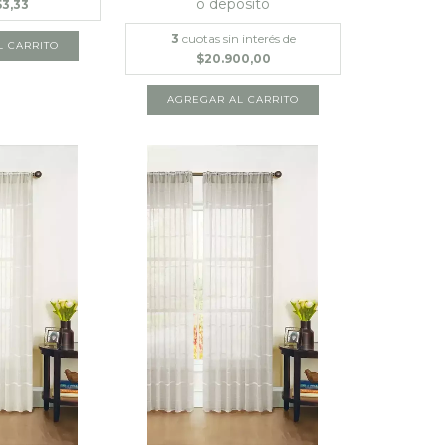
o depósito
53,33
3
cuotas sin interés de
L CARRITO
$20.900,00
AGREGAR AL CARRITO