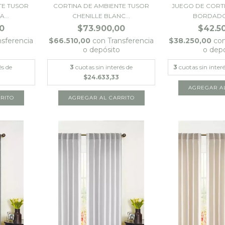
TE TUSOR
CORTINA DE AMBIENTE TUSOR
JUEGO DE CORTI
...
CHENILLE BLANC...
BORDADO 
0
$73.900,00
$42.5
nsferencia
$66.510,00
con
Transferencia
$38.250,00
co
o depósito
o dep
és de
3
cuotas sin interés de
3
cuotas sin inter
$24.633,33