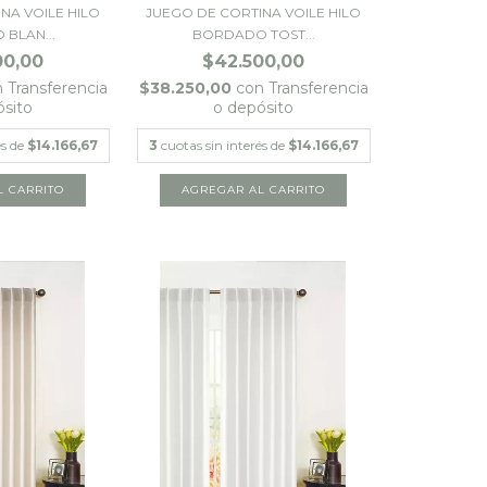
NA VOILE HILO
JUEGO DE CORTINA VOILE HILO
BLAN...
BORDADO TOST...
00,00
$42.500,00
n
Transferencia
$38.250,00
con
Transferencia
ósito
o depósito
és de
$14.166,67
3
cuotas sin interés de
$14.166,67