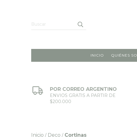
INICIO
QUIÉNES S
POR CORREO ARGENTINO
ENVIOS GRATIS A PARTIR DE
$200.000
Inicio
Deco
Cortinas
/
/