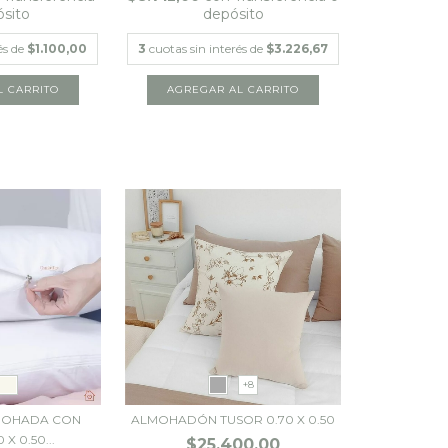
ósito
depósito
és de
$1.100,00
3
cuotas sin interés de
$3.226,67
L CARRITO
AGREGAR AL CARRITO
+8
MOHADA CON
ALMOHADÓN TUSOR 0.70 X 0.50
 X 0.50...
$25.400,00