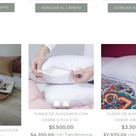
RITO
AGREGAR AL CARRITO
AGREGAR A
FUNDA DE ALMOHADA CON
FUNDA DE AL
CIERRE 0.70 X 0.50...
CIERRE 0.80
$5.500,00
$3.30
HADÓN DE
$4.950,00
con
Transferencia
$2.970,00
con