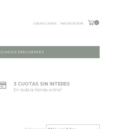
0
CREAR CUENTA
INICIAR SESIÓN
GUNTAS FRECUENTES
3 CUOTAS SIN INTERES
En toda la tienda online!