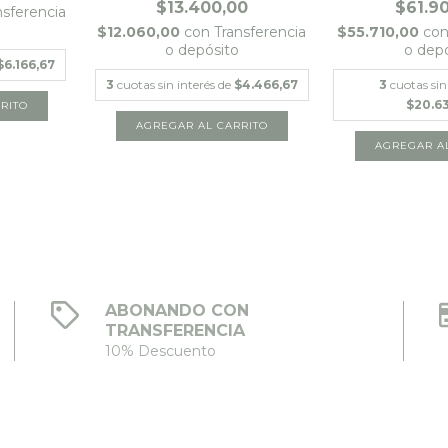
$13.400,00
$61.9
nsferencia
$12.060,00
con
Transferencia
$55.710,00
co
o depósito
o dep
$6.166,67
3
cuotas sin interés de
$4.466,67
3
cuotas sin
$20.6
RITO
AGREGAR AL CARRITO
AGREGAR A
ABONANDO CON
TRANSFERENCIA
10% Descuento