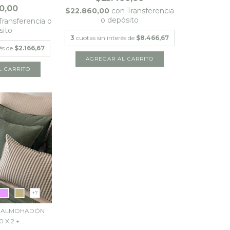
0,00
$22.860,00
con
Transferencia
o depósito
Transferencia o
sito
3
cuotas sin interés de
$8.466,67
és de
$2.166,67
AGREGAR AL CARRITO
L CARRITO
+7
 ALMOHADÓN
 X 2 +...