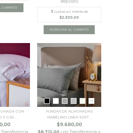
depósito
L CARRITO
3
cuotas sin interés de
$2.300,00
AGREGAR AL CARRITO
+4
MOHADA CON
FUNDAS DE ALMOHADAS
 X 0.50...
ISABELINO LINEA SOFT...
0,00
$9.680,00
Transferencia
$8.712,00
con
Transferencia o