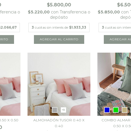
0
$5.800,00
$6.50
ferencia o
$5.220,00
con
Transferencia o
$5.850,00
con
depósito
depó
$2.066,67
3
cuotas sin interés de
$1.933,33
3
cuotas sin inter
RITO
AGREGAR AL CARRITO
AGREGAR A
+8
50 X 0.50
ALMOHADÓN TUSOR 0.40 X
COMBO ALMAR
0.40
0.50 X 0.50
0