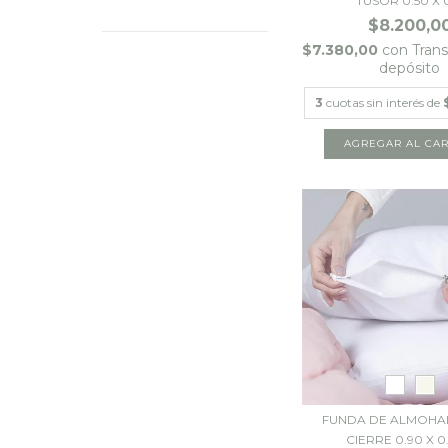
TUSOR 0.50 X 0.
$8.200,0
$7.380,00
con
Trans
depósito
3
cuotas sin interés de
AGREGAR AL CAR
FUNDA DE ALMOHA
CIERRE 0.90 X 0.