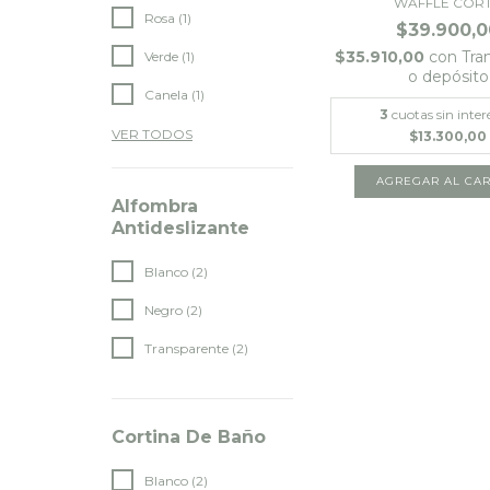
WAFFLE CORT.
Rosa (1)
$39.900,0
$35.910,00
con
Tra
Verde (1)
o depósito
Canela (1)
3
cuotas sin inter
VER TODOS
$13.300,00
AGREGAR AL CAR
Alfombra
Antideslizante
Blanco (2)
Negro (2)
Transparente (2)
Cortina De Baño
Blanco (2)