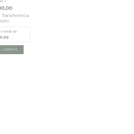
 +...
00,00
n
Transferencia
ósito
 interés de
00,00
L CARRITO