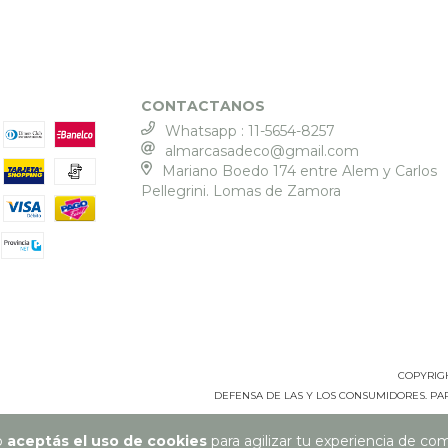
CONTACTANOS
Whatsapp : 11-5654-8257
almarcasadeco@gmail.com
Mariano Boedo 174 entre Alem y Carlos
Pellegrini. Lomas de Zamora
COPYRIGH
DEFENSA DE LAS Y LOS CONSUMIDORES. P
io
aceptás el uso de cookies
para agilizar tu experiencia de co