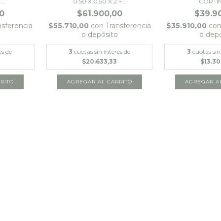
..
0.50 X 0.50 X 2 +...
CORTINA
0
$61.900,00
$39.9
nsferencia
$55.710,00
con
Transferencia
$35.910,00
co
o depósito
o dep
és de
3
cuotas sin interés de
3
cuotas sin
$20.633,33
$13.3
RITO
AGREGAR AL CARRITO
AGREGAR A