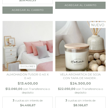
$28.453,33
AGREGAR AL CARRITO
AGREGAR AL CARRITO
NUEVO
13 COLORES
ALMOHADÓN TUSOR 0.40 X
VELA AROMÁTICA DE SOJA
0.40
CON TAPA DE MADER...
$13.400,00
$24.500,00
$12.060,00
con
Transferencia o
$22.050,00
con
Transferencia o
depósito
depósito
3
cuotas sin interés de
3
cuotas sin interés de
$4.466,67
$8.166,67