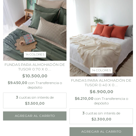
14 COLORES
FUNDAS PARA ALMOHADÓN DE
TUSOR 0.70 X 0....
14 COLORES
$10.500,00
FUNDAS PARA ALMOHADÓN DE
$9.450,00
con
Transferencia o
TUSOR 0.40 X 0....
depósito
$6.900,00
3
cuotas sin interés de
$6.210,00
con
Transferencia o
depósito
$3.500,00
3
cuotas sin interés de
AGREGAR AL CARRITO
$2.300,00
AGREGAR AL CARRITO