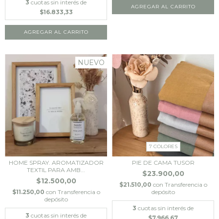
3
cuotas sin interés de
AGREGAR AL CARRITO
$16.833,33
AGREGAR AL CARRITO
NUEVO
7 COLORES
HOME SPRAY. AROMATIZADOR
PIE DE CAMA TUSOR
TEXTIL PARA AMB...
$23.900,00
$12.500,00
$21.510,00
con
Transferencia o
$11.250,00
con
Transferencia o
depósito
depósito
3
cuotas sin interés de
3
cuotas sin interés de
$7.966,67