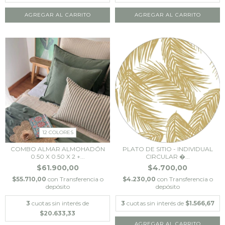
AGREGAR AL CARRITO
AGREGAR AL CARRITO
12 COLORES
COMBO ALMAR ALMOHADÓN
PLATO DE SITIO - INDIVIDUAL
0.50 X 0.50 X 2 +...
CIRCULAR �...
$61.900,00
$4.700,00
$55.710,00
con
Transferencia o
$4.230,00
con
Transferencia o
depósito
depósito
3
cuotas sin interés de
3
cuotas sin interés de
$1.566,67
$20.633,33