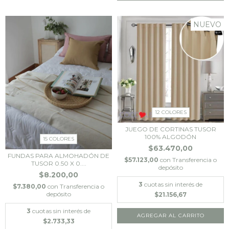
NUEVO
12 COLORES
JUEGO DE CORTINAS TUSOR
100% ALGODÓN
15 COLORES
$63.470,00
FUNDAS PARA ALMOHADÓN DE
$57.123,00
con
Transferencia o
TUSOR 0.50 X 0....
depósito
$8.200,00
3
cuotas sin interés de
$7.380,00
con
Transferencia o
depósito
$21.156,67
3
cuotas sin interés de
AGREGAR AL CARRITO
$2.733,33