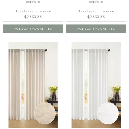
depósito
depósito
3
cuotas sin interés de
3
cuotas sin interés de
$7.333,33
$7.333,33