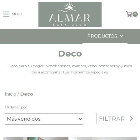
MENÚ
0
PRODUCTOS
Deco
Deco para tu hogar: almohadones, mantas, velas, home spray y más
para acompañar tus momentos especiales.
Inicio
/
Deco
Ordenar por
FILTRAR