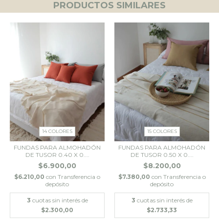
PRODUCTOS SIMILARES
14 COLORES
15 COLORES
FUNDAS PARA ALMOHADÓN
FUNDAS PARA ALMOHADÓN
DE TUSOR 0.40 X 0....
DE TUSOR 0.50 X 0....
$6.900,00
$8.200,00
$6.210,00
con
Transferencia o
$7.380,00
con
Transferencia o
depósito
depósito
3
cuotas sin interés de
3
cuotas sin interés de
$2.300,00
$2.733,33