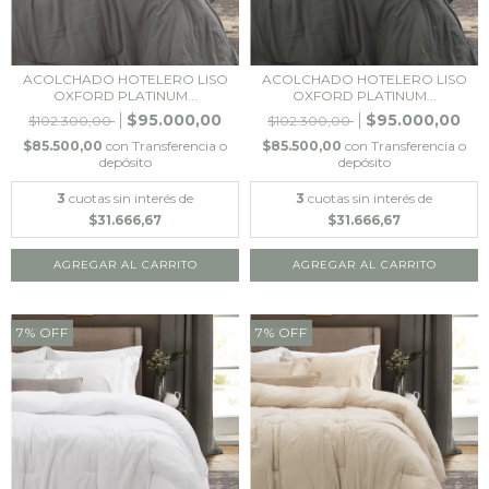
ACOLCHADO HOTELERO LISO
ACOLCHADO HOTELERO LISO
OXFORD PLATINUM...
OXFORD PLATINUM...
$95.000,00
$95.000,00
$102.300,00
$102.300,00
$85.500,00
con
Transferencia o
$85.500,00
con
Transferencia o
depósito
depósito
3
cuotas sin interés de
3
cuotas sin interés de
$31.666,67
$31.666,67
7
%
OFF
7
%
OFF