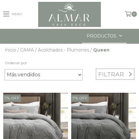
MENÚ
0
PRODUCTOS
Inicio
/
CAMA
/
Acolchados - Plumones
/
Queen
Ordenar por
FILTRAR
7
%
OFF
7
%
OFF