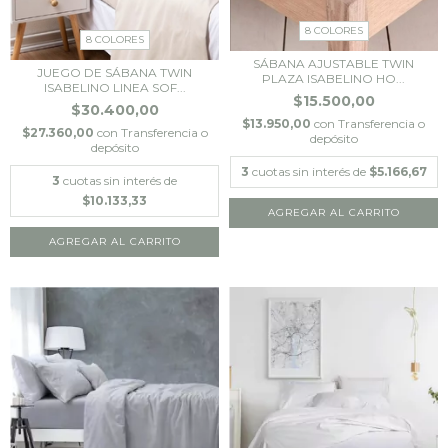
8 COLORES
8 COLORES
SÁBANA AJUSTABLE TWIN
JUEGO DE SÁBANA TWIN
PLAZA ISABELINO HO...
ISABELINO LINEA SOF...
$15.500,00
$30.400,00
$13.950,00
con
Transferencia o
$27.360,00
con
Transferencia o
depósito
depósito
3
cuotas sin interés de
$5.166,67
3
cuotas sin interés de
$10.133,33
AGREGAR AL CARRITO
AGREGAR AL CARRITO