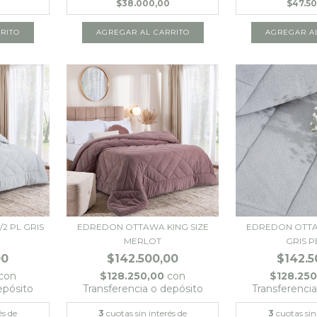
$38.000,00
$47.5
2 PL GRIS
EDREDON OTTAWA KING SIZE
EDREDON OTTA
MERLOT
GRIS 
00
$142.500,00
$142.5
con
$128.250,00
con
$128.25
epósito
Transferencia o depósito
Transferenci
és de
3
cuotas sin interés de
3
cuotas sin