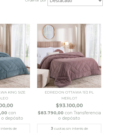
Ordenar por
WA KING SIZE
EDREDON OTTAWA 11/2 PL
OLEO
MERLOT
00,00
$93.100,00
0,00
con
$83.790,00
con
Transferencia
a o depósito
o depósito
 interés de
3
cuotas sin interés de