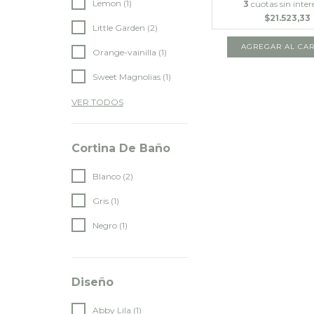
Lemon (1)
3
cuotas sin inter
$21.523,33
Little Garden (2)
Orange-vainilla (1)
Sweet Magnolias (1)
VER TODOS
Cortina De Baño
Blanco (2)
Gris (1)
Negro (1)
Diseño
Abby Lila (1)