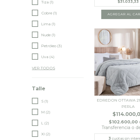
$31.033,33
Tiza (1)
Cobre (1)
Lima (1)
Nude (1)
Petróleo (3)
Uva (4)
VER TODOS
Talle
EDREDON OTTAWA 21/
S (1)
PERLA
M (2)
$114.000,
$102.600,00
L (2)
Transferencia o d
Xl (2)
3
cuotas sin inter