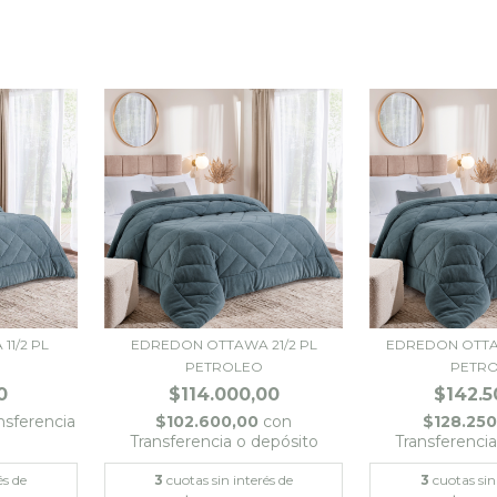
1/2 PL
EDREDON OTTAWA 21/2 PL
EDREDON OTTA
PETROLEO
PETR
0
$114.000,00
$142.5
nsferencia
$102.600,00
con
$128.25
Transferencia o depósito
Transferenci
és de
3
cuotas sin interés de
3
cuotas sin