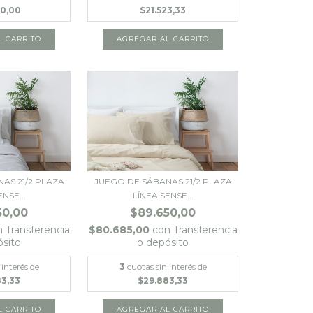
00,00
$21.523,33
AS 21/2 PLAZA
JUEGO DE SÁBANAS 21/2 PLAZA
NSE...
LÍNEA SENSE...
50,00
$89.650,00
n
Transferencia
$80.685,00
con
Transferencia
ósito
o depósito
 interés de
3
cuotas sin interés de
83,33
$29.883,33