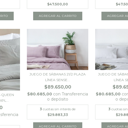
$47.500,00
$47.5
JUEGO DE SÁBANAS 21/2 PLAZA
JUEGO DE SÁBAN
LÍNEA SENSE...
LÍNEA SE
$89.650,00
$89.6
$80.685,00
con
Transferencia
$80.685,00
co
S QUEEN
o depósito
o dep
PL...
0
3
cuotas sin interés de
3
cuotas sin
nsferencia
$29.883,33
$29.8