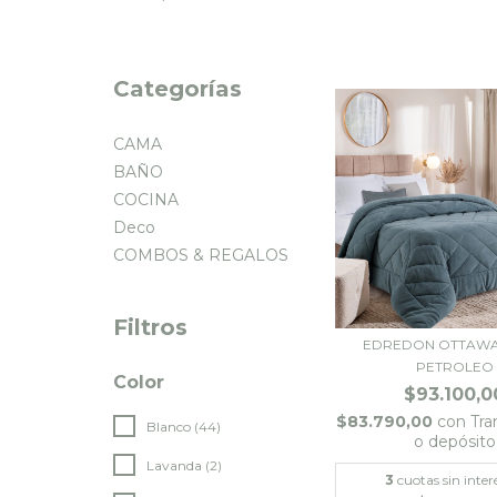
Categorías
CAMA
BAÑO
COCINA
Deco
COMBOS & REGALOS
Filtros
EDREDON OTTAWA 1
PETROLEO
Color
$93.100,0
$83.790,00
con
Tra
Blanco (44)
o depósito
Lavanda (2)
3
cuotas sin inter