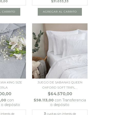
00,00
$31.033,33
WA KING SIZE
JUEGO DE SABANAS QUEEN
PERLA
OXFORD SOFT TRIPL...
00,00
$64.570,00
0,00
con
$58.113,00
con
Transferencia
a o depósito
o depósito
 interés de
3
cuotas sin interés de