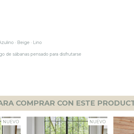
 Azulino · Beige
·
Lino
ego de sábanas pensado para disfrutarse
ARA COMPRAR CON ESTE PRODUC
NUEVO
NUEVO