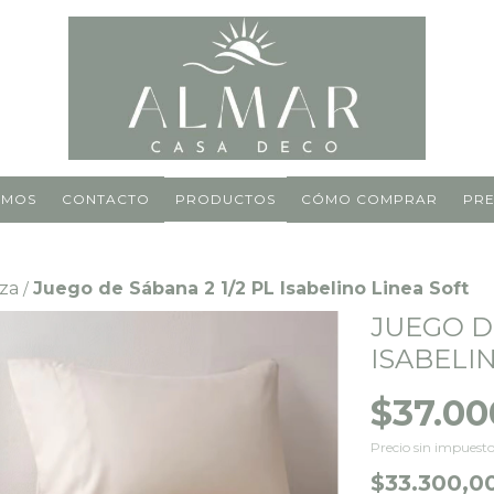
OMOS
CONTACTO
PRODUCTOS
CÓMO COMPRAR
PRE
aza
Juego de Sábana 2 1/2 PL Isabelino Linea Soft
/
JUEGO DE
ISABELI
$37.00
Precio sin impuest
$33.300,0