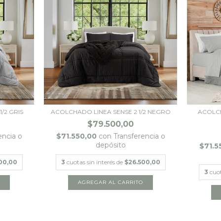
/2 GRIS
ACOLCHADO LINEA SENSE 2 1/2 NEGRO
ACOLCH
$79.500,00
encia o
$71.550,00
con
Transferencia o
depósito
$71.5
00,00
3
cuotas sin interés de
$26.500,00
3
cuot