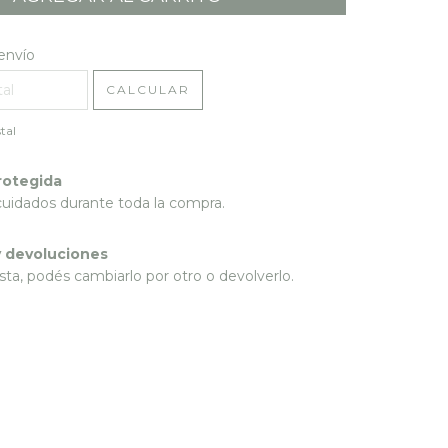
l CP:
CAMBIAR CP
envío
CALCULAR
tal
rotegida
cuidados durante toda la compra.
 devoluciones
sta, podés cambiarlo por otro o devolverlo.