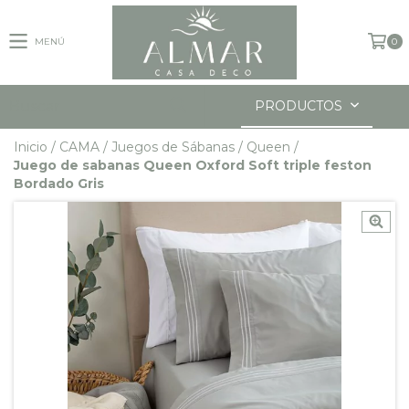
MENÚ
0
PRODUCTOS
Inicio
/
CAMA
/
Juegos de Sábanas
/
Queen
/
Juego de sabanas Queen Oxford Soft triple feston
Bordado Gris